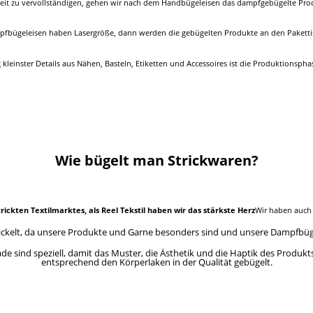
beit zu vervollständigen, gehen wir nach dem Handbügeleisen das dampfgebügelte Pro
fbügeleisen haben Lasergröße, dann werden die gebügelten Produkte an den Pakettisc
kleinster Details aus Nähen, Basteln, Etiketten und Accessoires ist die Produktionsph
Wie bügelt man Strickwaren?
rickten Textilmarktes, als Reel Tekstil haben wir das stärkste Herz
Wir haben auch 
kelt, da unsere Produkte und Garne besonders sind und unsere Dampfbügelei
de sind speziell, damit das Muster, die Ästhetik und die Haptik des Produk
entsprechend den Körperlaken in der Qualität gebügelt.