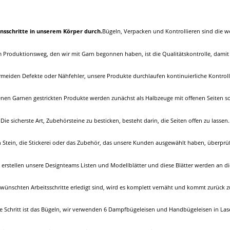
ionsschritte in unserem Körper durch.
Bügeln, Verpacken und Kontrollieren sind die w
em Produktionsweg, den wir mit Garn begonnen haben, ist die Qualitätskontrolle, damit 
rmeiden Defekte oder Nähfehler, unsere Produkte durchlaufen kontinuierliche Kontroll
enen Garnen gestrickten Produkte werden zunächst als Halbzeuge mit offenen Seiten sor
Die sicherste Art, Zubehörsteine ​​zu besticken, besteht darin, die Seiten offen zu lassen.
n Stein, die Stickerei oder das Zubehör, das unsere Kunden ausgewählt haben, überprü
erstellen unsere Designteams Listen und Modellblätter und diese Blätter werden an die
ünschten Arbeitsschritte erledigt sind, wird es komplett vernäht und kommt zurück z
te Schritt ist das Bügeln, wir verwenden 6 Dampfbügeleisen und Handbügeleisen in Las