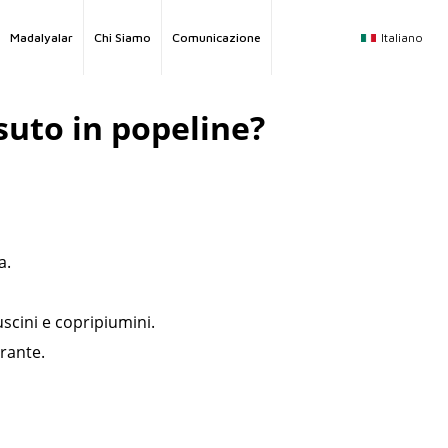
Italiano
Madalyalar
Chi Siamo
Comunicazione
ssuto in popeline?
a.
scini e copripiumini.
rante.