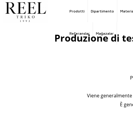
Prodotti
Dipartimento
Materia
Referanslar
Mağazalar
Produzione di tes
P
Viene generalmente u
È gen