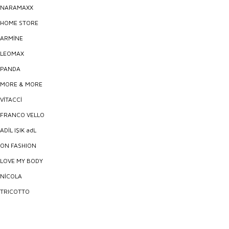
NARAMAXX
HOME STORE
ARMİNE
LEOMAX
PANDA
MORE & MORE
VİTACCİ
FRANCO VELLO
ADİL IŞIK adL
ON FASHION
LOVE MY BODY
NİCOLA
TRICOTTO