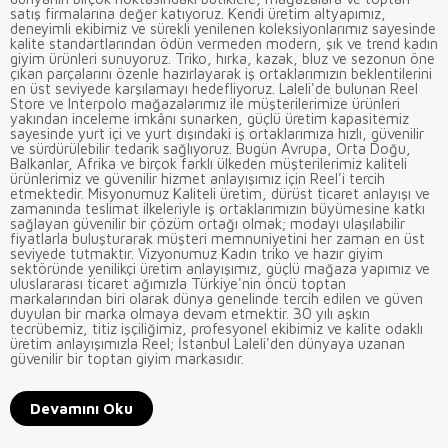
satış firmalarına değer katıyoruz. Kendi üretim altyapımız,
deneyimli ekibimiz ve sürekli yenilenen koleksiyonlarımız sayesinde
kalite standartlarından ödün vermeden modern, şık ve trend kadın
giyim ürünleri sunuyoruz. Triko, hırka, kazak, bluz ve sezonun öne
çıkan parçalarını özenle hazırlayarak iş ortaklarımızın beklentilerini
en üst seviyede karşılamayı hedefliyoruz. Laleli'de bulunan Reel
Store ve Interpolo mağazalarımız ile müşterilerimize ürünleri
yakından inceleme imkânı sunarken, güçlü üretim kapasitemiz
sayesinde yurt içi ve yurt dışındaki iş ortaklarımıza hızlı, güvenilir
ve sürdürülebilir tedarik sağlıyoruz. Bugün Avrupa, Orta Doğu,
Balkanlar, Afrika ve birçok farklı ülkeden müşterilerimiz kaliteli
ürünlerimiz ve güvenilir hizmet anlayışımız için Reel'i tercih
etmektedir. Misyonumuz Kaliteli üretim, dürüst ticaret anlayışı ve
zamanında teslimat ilkeleriyle iş ortaklarımızın büyümesine katkı
sağlayan güvenilir bir çözüm ortağı olmak; modayı ulaşılabilir
fiyatlarla buluşturarak müşteri memnuniyetini her zaman en üst
seviyede tutmaktır. Vizyonumuz Kadın triko ve hazır giyim
sektöründe yenilikçi üretim anlayışımız, güçlü mağaza yapımız ve
uluslararası ticaret ağımızla Türkiye'nin öncü toptan
markalarından biri olarak dünya genelinde tercih edilen ve güven
duyulan bir marka olmaya devam etmektir. 30 yılı aşkın
tecrübemiz, titiz işçiliğimiz, profesyonel ekibimiz ve kalite odaklı
üretim anlayışımızla Reel; İstanbul Laleli'den dünyaya uzanan
güvenilir bir toptan giyim markasıdır.
Devamını Oku