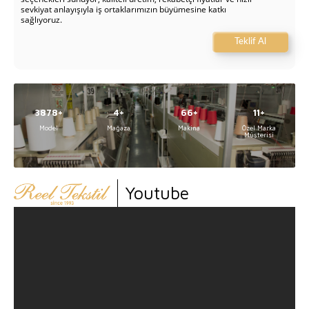
sevkiyat anlayışıyla iş ortaklarımızın büyümesine katkı
sağlıyoruz.
Teklif Al
5000
5
84
14
Model
Mağaza
Makina
Özel Marka
Müşterisi
Youtube