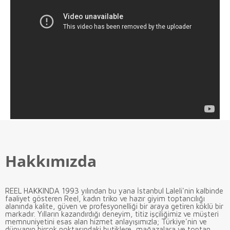
Hakkımızda
REEL HAKKINDA 1993 yılından bu yana İstanbul Laleli'nin kalbinde
faaliyet gösteren Reel, kadın triko ve hazır giyim toptancılığı
alanında kalite, güven ve profesyonelliği bir araya getiren köklü bir
markadır. Yılların kazandırdığı deneyim, titiz işçiliğimiz ve müşteri
memnuniyetini esas alan hizmet anlayışımızla; Türkiye'nin ve
dünyanın birçok noktasındaki butiklere, mağazalara ve toptan