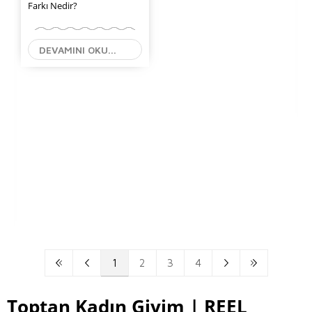
Farkı Nedir?
DEVAMINI OKU...
1
2
3
4
Toptan Kadın Giyim | REEL