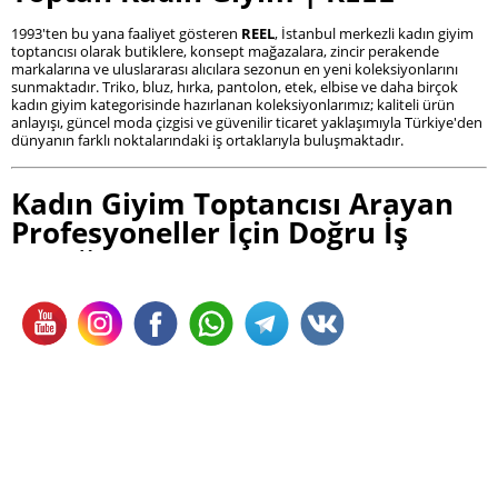
1993'ten bu yana faaliyet gösteren
REEL
, İstanbul merkezli kadın giyim
toptancısı olarak butiklere, konsept mağazalara, zincir perakende
markalarına ve uluslararası alıcılara sezonun en yeni koleksiyonlarını
sunmaktadır. Triko, bluz, hırka, pantolon, etek, elbise ve daha birçok
kadın giyim kategorisinde hazırlanan koleksiyonlarımız; kaliteli ürün
anlayışı, güncel moda çizgisi ve güvenilir ticaret yaklaşımıyla Türkiye'den
dünyanın farklı noktalarındaki iş ortaklarıyla buluşmaktadır.
Kadın Giyim Toptancısı Arayan
Profesyoneller İçin Doğru İş
Ortağı
Kadın giyim sektöründe başarılı olmanın temelinde yalnızca doğru
ürünleri seçmek değil, aynı zamanda güvenilir bir toptancıyla uzun
vadeli iş ortaklığı kurmak yer alır. Sürekli değişen moda trendleri, sezon
planlamaları ve müşteri beklentileri, butiklerin ve mağazaların
koleksiyonlarını düzenli olarak yenilemesini zorunlu kılmaktadır.
REEL, 1993'ten bu yana oluşturduğu sektör deneyimiyle yalnızca ürün
sunan bir marka değil; butiklerin büyümesini destekleyen, mağazaların
koleksiyonlarını güçlendiren ve profesyonel alıcılara güven veren bir
kadın giyim toptancısıdır.
Türkiye'nin dört bir yanındaki butiklerden uluslararası mağaza