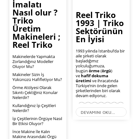
İmalatı
Nasıl olur ?
Reel Triko
Triko
1993 | Triko
Üretim
Sektörünün
Makineleri ;
En İyisi
Reel Triko
1993 yılında İstanbul’da bir
aile şirketi olarak
Makinelerde Yapmakta
başladığımız
Zorlandığınız Modeller
yolculuğumuza,
Oluyor Mu?
bugün
örme
(
örgü
)
Makineler Sizin İş
ve
hafif dokuma
Yükünüzü Hafifletiyor Mu?
üretimi
ve ihracatında
Türkiye’nin önde gelen
Örme Atölyesi Olarak
şirketlerinden biri olarak
Sıkıntı Çektiğiniz Konular
devam ediyoruz.
Nelerdir?
Kullandığınız İp Çeşitleri
Nelerdir?
DEVAMINI OKU...
İp Çeşitlerinin Örgüye Nasıl
Bir Etkisi Oluyor?
İnce Makine İle Kalın
Makine Arasındaki Örgü